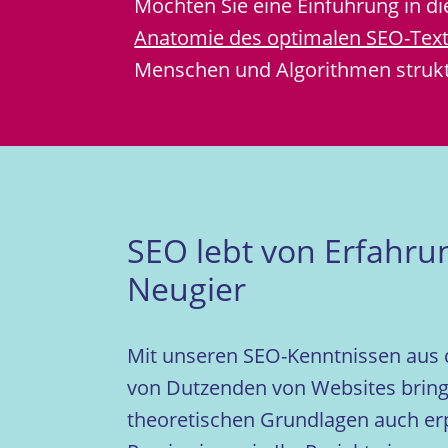
Möchten Sie eine Einführung in 
Anatomie des optimalen SEO-Text
Menschen und Algorithmen struktu
SEO lebt von Erfahru
Neugier
Mit unseren SEO-Kenntnissen aus 
von Dutzenden von Websites brin
theoretischen Grundlagen auch er