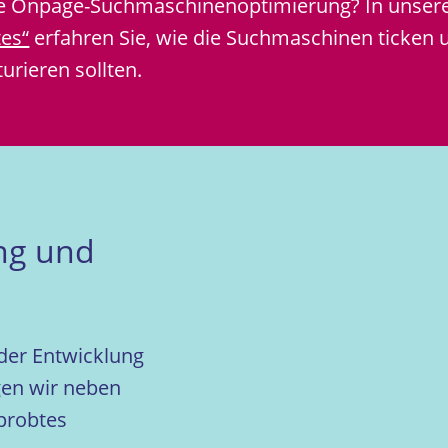
die Onpage-Suchmaschinenoptimierung? In unse
es“
erfahren Sie, wie die Suchmaschinen ticken u
rieren sollten.
ng und
der Entwicklung
gen wir neben
probtes