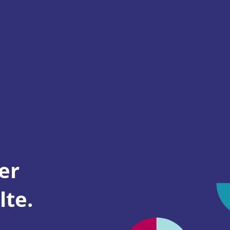
er
lte.