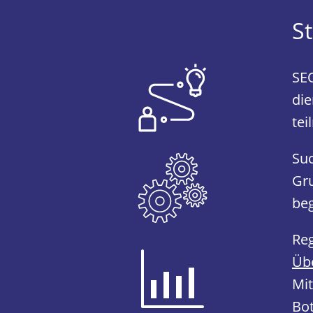
St
SE
die
tei
Suc
Gru
be
Re
Übe
Mit
Bot