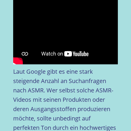
Laut Google gibt es eine stark
steigende Anzahl an Suchanfragen
nach ASMR. Wer selbst solche ASMR-
Videos mit seinen Produkten oder
deren Ausgangsstoffen produzieren
möchte, sollte unbedingt auf
perfekten Ton durch ein hochwertiges