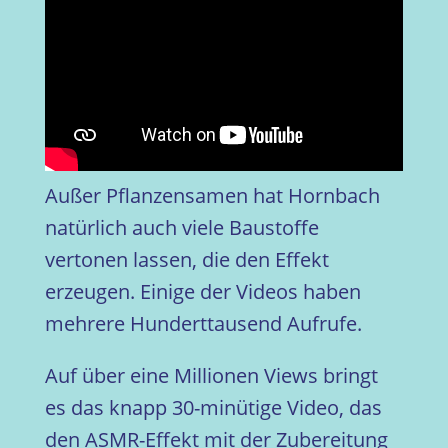
Außer Pflanzensamen hat Hornbach
natürlich auch viele Baustoffe
vertonen lassen, die den Effekt
erzeugen. Einige der Videos haben
mehrere Hunderttausend Aufrufe.
Auf über eine Millionen Views bringt
es das knapp 30-minütige Video, das
den ASMR-Effekt mit der Zubereitung