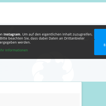
von
Instagram
. Um auf den eigentlichen Inhalt zuzugreifen,
. Bitte beachten Sie, dass dabei Daten an Drittanbieter
tergegeben werden.
E
hr Informationen