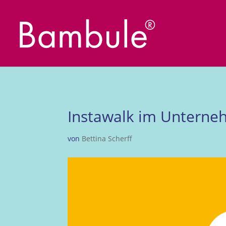
Instawalk im Unterneh
von
Bettina Scherff