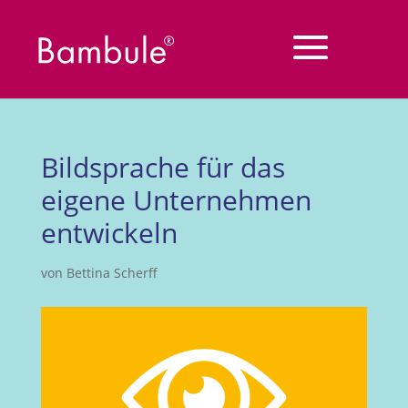
Bildsprache für das
eigene Unternehmen
entwickeln
von
Bettina Scherff